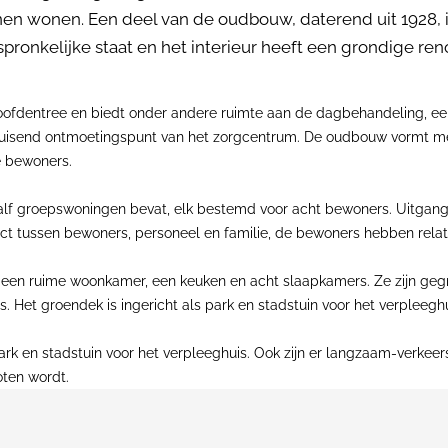
nen wonen. Een deel van de oudbouw, daterend uit 1928, 
pronkelijke staat en het interieur heeft een grondige re
oofdentree en biedt onder andere ruimte aan de dagbehandeling, een
s bruisend ontmoetingspunt van het zorgcentrum. De oudbouw vormt m
e bewoners.
f groepswoningen bevat, elk bestemd voor acht bewoners. Uitgangs
tact tussen bewoners, personeel en familie, de bewoners hebben relat
n een ruime woonkamer, een keuken en acht slaapkamers. Ze zijn geg
 Het groendek is ingericht als park en stadstuin voor het verpleeghu
ark en stadstuin voor het verpleeghuis. Ook zijn er langzaam-verke
oten wordt.