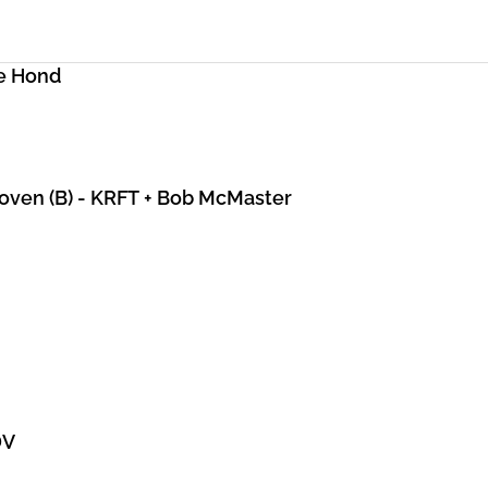
e Hond
hoven (B) - KRFT + Bob McMaster
DV