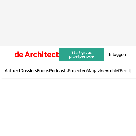
Start gratis
Inloggen
proefperiode
Actueel
Dossiers
Focus
Podcasts
Projecten
Magazine
Archief
Bedrijv