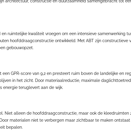
ijn architectuur, constructie en duurzaamheid samengebracht tot e
n ruimtelijke kwaliteit vroegen om een intensieve samenwerking tus
n hoofddraagconstructie ontwikkeld. Met ABT zijn constructieve veil
open gebouwopzet.
t een GPR-score van 9,2 en presteert ruim boven de landelijke en r
 blijven in het zicht. Door materiaalreductie, maximale daglichttoetre
energie teruglevert aan de wijk.
l. Niet alleen de hoofddraagconstructie, maar ook de kleedruimten z
r materialen niet te verbergen maar zichtbaar te maken ontstaat e
eit bepalen.