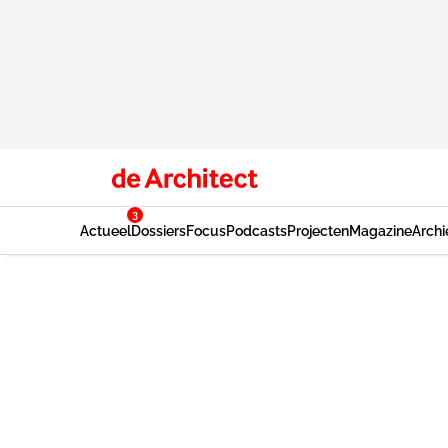
3
Actueel
Dossiers
Focus
Podcasts
Projecten
Magazine
Archi