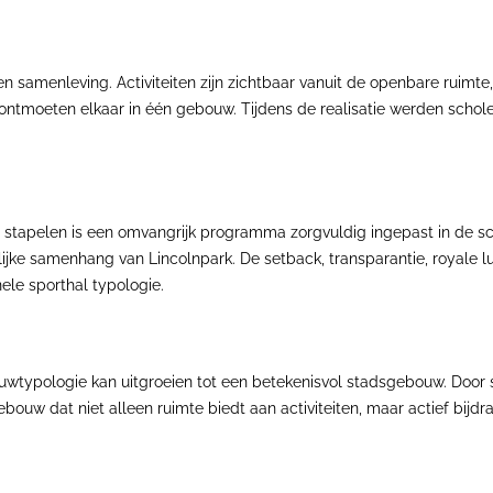
n samenleving. Activiteiten zijn zichtbaar vanuit de openbare ruimt
ontmoeten elkaar in één gebouw. Tijdens de realisatie werden scho
te stapelen is een omvangrijk programma zorgvuldig ingepast in de s
elijke samenhang van Lincolnpark. De setback, transparantie, royale
nele sporthal typologie.
ouwtypologie kan uitgroeien tot een betekenisvol stadsgebouw. Door
bouw dat niet alleen ruimte biedt aan activiteiten, maar actief bijdr