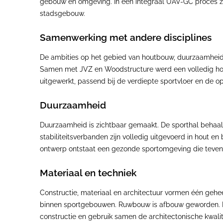
gebouw en omgeving. In een integraal UAV-GC proces z
stadsgebouw.
Samenwerking met andere disciplines
De ambities op het gebied van houtbouw, duurzaamheid e
Samen met JVZ en Woodstructure werd een volledig houte
uitgewerkt, passend bij de verdiepte sportvloer en de 
Duurzaamheid
Duurzaamheid is zichtbaar gemaakt. De sporthal behaal
stabiliteitsverbanden zijn volledig uitgevoerd in hout en
ontwerp ontstaat een gezonde sportomgeving die tevens 
Materiaal en techniek
Constructie, materiaal en architectuur vormen één gehee
binnen sportgebouwen. Ruwbouw is afbouw geworden. Doo
constructie en gebruik samen de architectonische kwalit