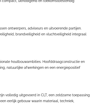
en compact, uitnodigend en toekomstbestendig
sen ontwerpers, adviseurs en uitvoerende partijen.
igheid, brandveiligheid en vluchtveiligheid integraal
egionale houtbouwambities. Hoofddraagconstructie en
ding, natuurlijke afwerkingen en een energiepositief
ijn volledig uitgevoerd in CLT, een zeldzame toepassing
en eerlijk gebouw waarin materiaal, techniek,