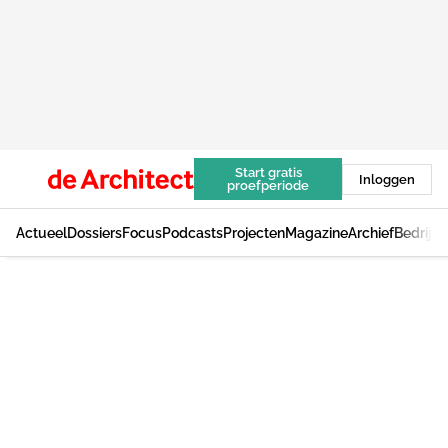
Start gratis
Inloggen
proefperiode
Actueel
Dossiers
Focus
Podcasts
Projecten
Magazine
Archief
Bedrijv