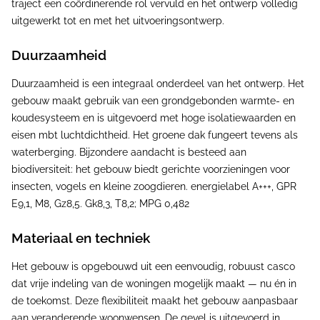
traject een coördinerende rol vervuld en het ontwerp volledig
uitgewerkt tot en met het uitvoeringsontwerp.
Duurzaamheid
Duurzaamheid is een integraal onderdeel van het ontwerp. Het
gebouw maakt gebruik van een grondgebonden warmte- en
koudesysteem en is uitgevoerd met hoge isolatiewaarden en
eisen mbt luchtdichtheid. Het groene dak fungeert tevens als
waterberging. Bijzondere aandacht is besteed aan
biodiversiteit: het gebouw biedt gerichte voorzieningen voor
insecten, vogels en kleine zoogdieren. energielabel A+++, GPR
E9,1, M8, Gz8,5. Gk8,3, T8,2; MPG 0,482
Materiaal en techniek
Het gebouw is opgebouwd uit een eenvoudig, robuust casco
dat vrije indeling van de woningen mogelijk maakt — nu én in
de toekomst. Deze flexibiliteit maakt het gebouw aanpasbaar
aan veranderende woonwensen. De gevel is uitgevoerd in