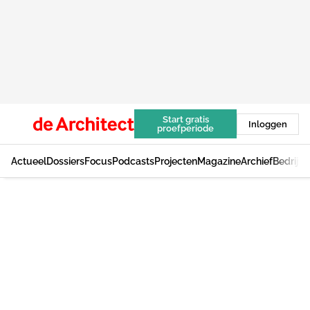
Start gratis
Inloggen
proefperiode
Actueel
Dossiers
Focus
Podcasts
Projecten
Magazine
Archief
Bedrijv