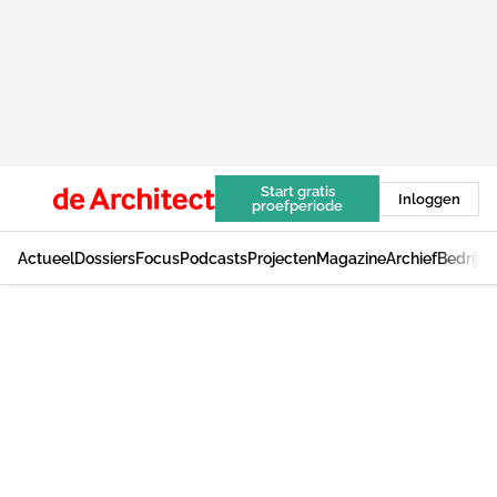
Start gratis
Inloggen
proefperiode
Actueel
Dossiers
Focus
Podcasts
Projecten
Magazine
Archief
Bedrijv