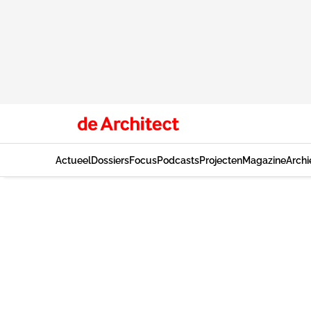
Actueel
Dossiers
Focus
Podcasts
Projecten
Magazine
Archi