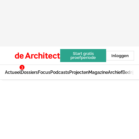
Start gratis
Inloggen
proefperiode
3
Actueel
Dossiers
Focus
Podcasts
Projecten
Magazine
Archief
Bedrijv