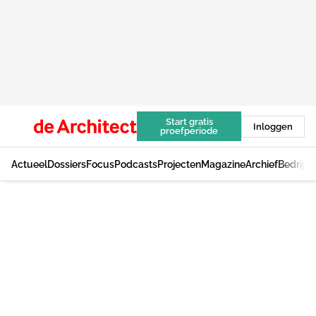
Start gratis
Inloggen
proefperiode
Actueel
Dossiers
Focus
Podcasts
Projecten
Magazine
Archief
Bedrijv