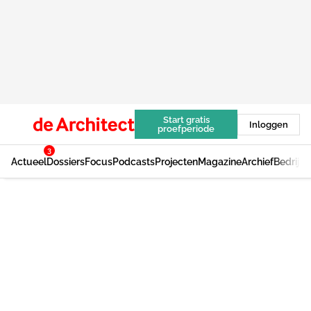
Start gratis
Inloggen
proefperiode
3
Actueel
Dossiers
Focus
Podcasts
Projecten
Magazine
Archief
Bedrijv