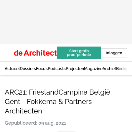
Start gratis
Inloggen
proefperiode
Actueel
Dossiers
Focus
Podcasts
Projecten
Magazine
Archief
Bedrijv
ARC21: FrieslandCampina België,
Gent - Fokkema & Partners
Architecten
Gepubliceerd: 09 aug. 2021