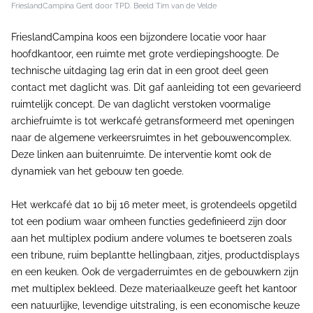
FrieslandCampina Gent door TPD. Beeld Tim van de Velde
FrieslandCampina koos een bijzondere locatie voor haar
hoofdkantoor, een ruimte met grote verdiepingshoogte. De
technische uitdaging lag erin dat in een groot deel geen
contact met daglicht was. Dit gaf aanleiding tot een gevarieerd
ruimtelijk concept. De van daglicht verstoken voormalige
archiefruimte is tot werkcafé getransformeerd met openingen
naar de algemene verkeersruimtes in het gebouwencomplex.
Deze linken aan buitenruimte. De interventie komt ook de
dynamiek van het gebouw ten goede.
Het werkcafé dat 10 bij 16 meter meet, is grotendeels opgetild
tot een podium waar omheen functies gedefinieerd zijn door
aan het multiplex podium andere volumes te boetseren zoals
een tribune, ruim beplantte hellingbaan, zitjes, productdisplays
en een keuken. Ook de vergaderruimtes en de gebouwkern zijn
met multiplex bekleed. Deze materiaalkeuze geeft het kantoor
een natuurlijke, levendige uitstraling, is een economische keuze