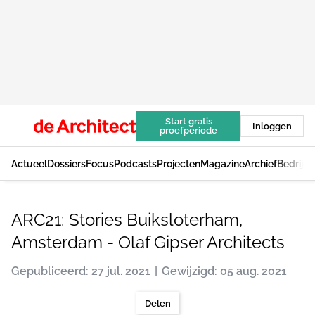
Start gratis
Inloggen
proefperiode
Actueel
Dossiers
Focus
Podcasts
Projecten
Magazine
Archief
Bedrijv
ARC21: Stories Buiksloterham,
Amsterdam - Olaf Gipser Architects
Gepubliceerd: 27 jul. 2021
Gewijzigd: 05 aug. 2021
Delen