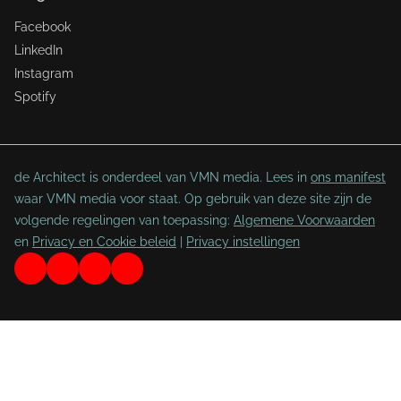
Facebook
LinkedIn
Instagram
Spotify
de Architect is onderdeel van VMN media. Lees in
ons manifest
waar VMN media voor staat. Op gebruik van deze site zijn de
volgende regelingen van toepassing:
Algemene Voorwaarden
en
Privacy en Cookie beleid
|
Privacy instellingen