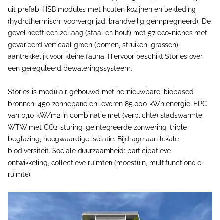
uit prefab-HSB modules met houten kozijnen en bekleding
(hydrothermisch, voorvergrijzd, brandveilig geïmpregneerd). De
gevel heeft een 2e laag (staal en hout) met 57 eco-niches met
gevarieerd verticaal groen (bomen, struiken, grassen),
aantrekkelijk voor kleine fauna. Hiervoor beschikt Stories over
een gereguleerd bewateringssysteem.
Stories is modulair gebouwd met hernieuwbare, biobased
bronnen. 450 zonnepanelen leveren 85.000 kWh energie. EPC
van 0,10 kW/m2 in combinatie met (verplichte) stadswarmte,
WTW met CO2-sturing, geïntegreerde zonwering, triple
beglazing, hoogwaardige isolatie. Bijdrage aan lokale
biodiversiteit. Sociale duurzaamheid: participatieve
ontwikkeling, collectieve ruimten (moestuin, multifunctionele
ruimte).