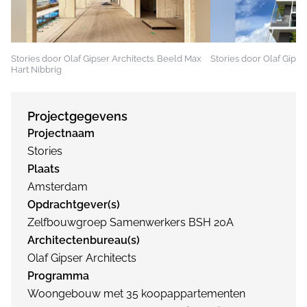
Stories door Olaf Gipser Architects. Beeld Max
Stories door Olaf Gipse
Hart Nibbrig
Projectgegevens
Projectnaam
Stories
Plaats
Amsterdam
Opdrachtgever(s)
Zelfbouwgroep Samenwerkers BSH 20A
Architectenbureau(s)
Olaf Gipser Architects
Programma
Woongebouw met 35 koopappartementen