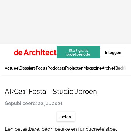
Start gratis
Inloggen
proefperiode
Actueel
Dossiers
Focus
Podcasts
Projecten
Magazine
Archief
Bedrijv
ARC21: Festa - Studio Jeroen
Gepubliceerd: 22 jul. 2021
Delen
Een betaalbare, begrijpelijke en functionele stoel