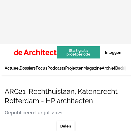
Start gratis
Inloggen
proefperiode
Actueel
Dossiers
Focus
Podcasts
Projecten
Magazine
Archief
Bedrijv
ARC21: Rechthuislaan, Katendrecht
Rotterdam - HP architecten
Gepubliceerd: 21 jul. 2021
Delen