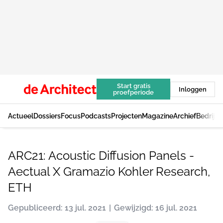
Start gratis
Inloggen
proefperiode
Actueel
Dossiers
Focus
Podcasts
Projecten
Magazine
Archief
Bedrijv
ARC21: Acoustic Diffusion Panels -
Aectual X Gramazio Kohler Research,
ETH
Gepubliceerd: 13 jul. 2021
Gewijzigd: 16 jul. 2021