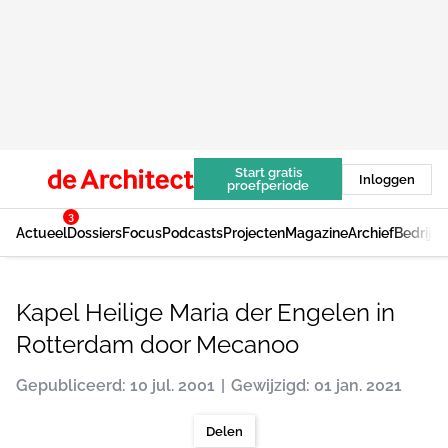
Start gratis
Inloggen
proefperiode
3
Actueel
Dossiers
Focus
Podcasts
Projecten
Magazine
Archief
Bedrijv
Kapel Heilige Maria der Engelen in
Rotterdam door Mecanoo
Gepubliceerd: 10 jul. 2001
Gewijzigd: 01 jan. 2021
Delen