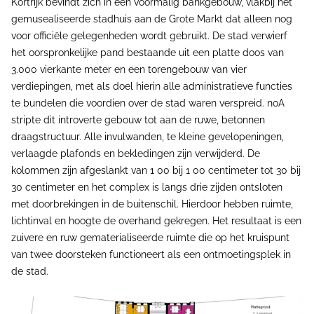
Kortrijk bevindt zich in een voormalig bankgebouw, vlakbij het
gemusealiseerde stadhuis aan de Grote Markt dat alleen nog
voor officiële gelegenheden wordt gebruikt. De stad verwierf
het oorspronkelijke pand bestaande uit een platte doos van
3.000 vierkante meter en een torengebouw van vier
verdiepingen, met als doel hierin alle administratieve functies
te bundelen die voordien over de stad waren verspreid. noA
stripte dit introverte gebouw tot aan de ruwe, betonnen
draagstructuur. Alle invulwanden, te kleine gevelopeningen,
verlaagde plafonds en bekledingen zijn verwijderd. De
kolommen zijn afgeslankt van 1 00 bij 1 00 centimeter tot 30 bij
30 centimeter en het complex is langs drie zijden ontsloten
met doorbrekingen in de buitenschil. Hierdoor hebben ruimte,
lichtinval en hoogte de overhand gekregen. Het resultaat is een
zuivere en ruw gematerialiseerde ruimte die op het kruispunt
van twee doorsteken functioneert als een ontmoetingsplek in
de stad.