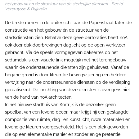
het gebouw en de structuur van de stedelijke diensten - Beeld
Vercruysse & Dujardin
De brede ramen in de buitenschil aan de Papenstraat laten de
constructie van het gebouw én de structuur van de
stadsdiensten zien. Behalve deze gevelperforaties heeft noA
ook door dak doorbrekingen daglicht op de open werkvloer
gebracht. Via de speels vormgegeven dakserres op het
sedumdak is een visuele link mogelijk met het torengebouw
waarin de ondersteunende diensten zijn gehuisvest. Vanaf de
begane grond is door kleurrijke bewegwijzering een heldere
verwijzing naar de ondersteunende diensten op de verdieping
gerealiseerd. De inrichting van deze diensten is overigens niet
van de hand van noA.architecten.
In het nieuwe stadhuis van Kortrijk is de bezoeker geen
speelbal van een levend decor, maar krijgt hij een geslaagde
compositie van ruimte, dag- en kunstlicht, ruwe materialen en
levendige kleuren voorgeschoteld. Het is een plek geworden
die op een elementaire manier en zonder enige pretentie