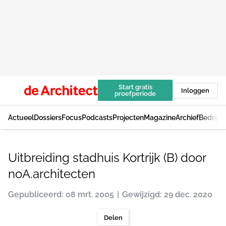
Start gratis
Inloggen
proefperiode
Actueel
Dossiers
Focus
Podcasts
Projecten
Magazine
Archief
Bedrijv
Uitbreiding stadhuis Kortrijk (B) door
noA.architecten
Gepubliceerd: 08 mrt. 2005
Gewijzigd: 29 dec. 2020
Delen