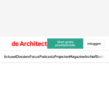
Start gratis
Inloggen
proefperiode
Actueel
Dossiers
Focus
Podcasts
Projecten
Magazine
Archief
Bedrijv