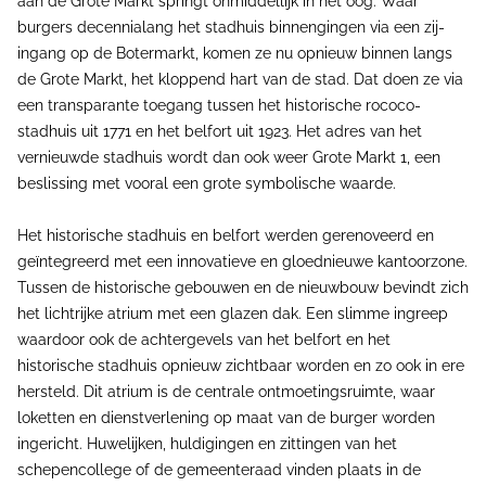
aan de Grote Markt springt onmiddellijk in het oog. Waar
burgers decennialang het stadhuis binnengingen via een zij-
ingang op de Botermarkt, komen ze nu opnieuw binnen langs
de Grote Markt, het kloppend hart van de stad. Dat doen ze via
een transparante toegang tussen het historische rococo-
stadhuis uit 1771 en het belfort uit 1923. Het adres van het
vernieuwde stadhuis wordt dan ook weer Grote Markt 1, een
beslissing met vooral een grote symbolische waarde.
Het historische stadhuis en belfort werden gerenoveerd en
geïntegreerd met een innovatieve en gloednieuwe kantoorzone.
Tussen de historische gebouwen en de nieuwbouw bevindt zich
het lichtrijke atrium met een glazen dak. Een slimme ingreep
waardoor ook de achtergevels van het belfort en het
historische stadhuis opnieuw zichtbaar worden en zo ook in ere
hersteld. Dit atrium is de centrale ontmoetingsruimte, waar
loketten en dienstverlening op maat van de burger worden
ingericht. Huwelijken, huldigingen en zittingen van het
schepencollege of de gemeenteraad vinden plaats in de