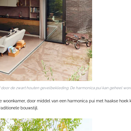
erd door de zwart houten gevelbekleding. De harmonica pui kan geheel wo
 de woonkamer, door middel van een harmonica pui met haakse hoe
ditionele bouwstijl.