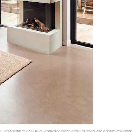
van woonkamer naar tuin, waarmee deze 2 zones goed aan elkaar verbonde