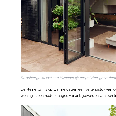
De achtergevel laat een bijzonder lijnenspel zien, gecreë
De kleine tuin is op warme dagen een verlengstuk van
woning is een hedendaagse variant geworden van een tra