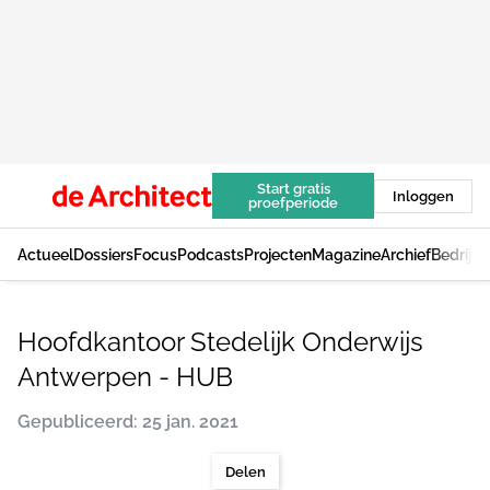
Start gratis
Inloggen
proefperiode
Actueel
Dossiers
Focus
Podcasts
Projecten
Magazine
Archief
Bedrijv
Hoofdkantoor Stedelijk Onderwijs
Antwerpen - HUB
Gepubliceerd: 25 jan. 2021
Delen