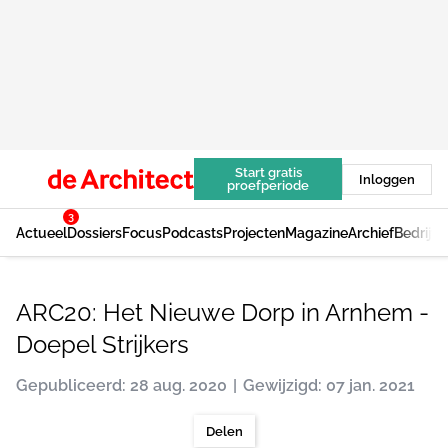
Start gratis
Inloggen
proefperiode
3
Actueel
Dossiers
Focus
Podcasts
Projecten
Magazine
Archief
Bedrijv
ARC20: Het Nieuwe Dorp in Arnhem -
Doepel Strijkers
Gepubliceerd: 28 aug. 2020
Gewijzigd: 07 jan. 2021
Delen