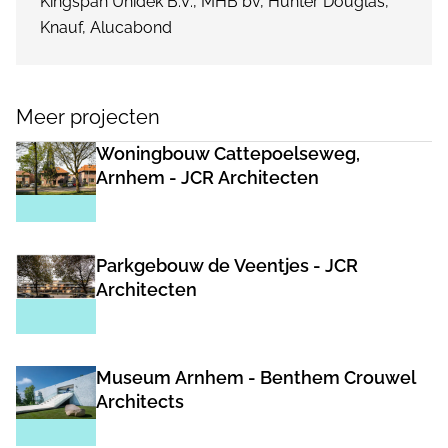
Kingspan Unidek B.V., MHB bv, Hunter Douglas,
Knauf, Alucabond
Meer projecten
Woningbouw Cattepoelseweg,
Arnhem - JCR Architecten
Parkgebouw de Veentjes - JCR
Architecten
Museum Arnhem - Benthem Crouwel
Architects