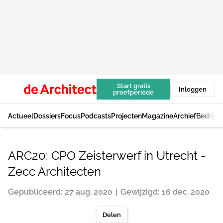
Start gratis
Inloggen
proefperiode
Actueel
Dossiers
Focus
Podcasts
Projecten
Magazine
Archief
Bedrijv
ARC20: CPO Zeisterwerf in Utrecht -
Zecc Architecten
Gepubliceerd: 27 aug. 2020
Gewijzigd: 16 dec. 2020
Delen