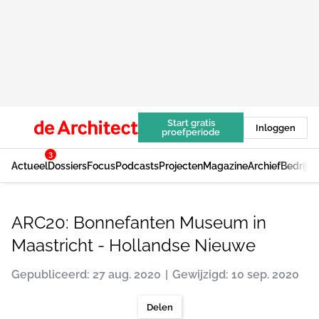
Start gratis
Inloggen
proefperiode
3
Actueel
Dossiers
Focus
Podcasts
Projecten
Magazine
Archief
Bedrijv
ARC20: Bonnefanten Museum in
Maastricht - Hollandse Nieuwe
Gepubliceerd: 27 aug. 2020
Gewijzigd: 10 sep. 2020
Delen