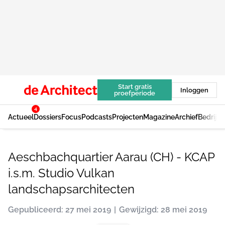
Start gratis
Inloggen
proefperiode
4
Actueel
Dossiers
Focus
Podcasts
Projecten
Magazine
Archief
Bedrijv
Aeschbachquartier Aarau (CH) - KCAP
i.s.m. Studio Vulkan
landschapsarchitecten
Gepubliceerd: 27 mei 2019
Gewijzigd: 28 mei 2019