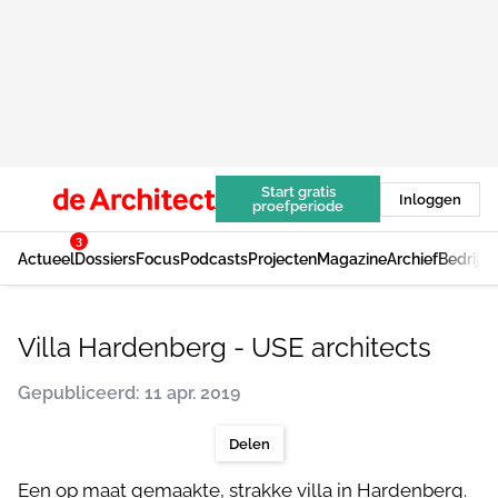
Start gratis
Inloggen
proefperiode
3
Actueel
Dossiers
Focus
Podcasts
Projecten
Magazine
Archief
Bedrijv
Villa Hardenberg - USE architects
Gepubliceerd: 11 apr. 2019
Delen
Een op maat gemaakte, strakke villa in Hardenberg.