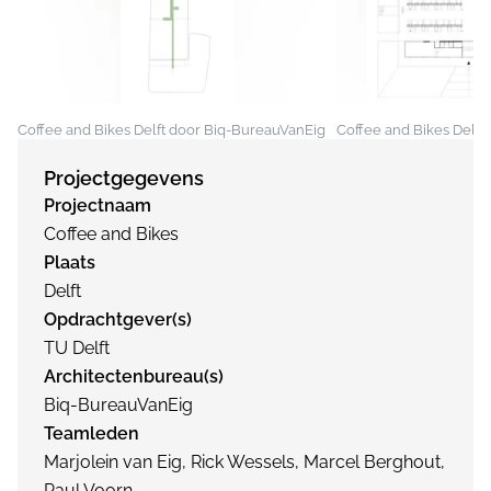
Coffee and Bikes Delft door Biq-BureauVanEig
Coffee and Bikes Delft
Projectgegevens
Projectnaam
Coffee and Bikes
Plaats
Delft
Opdrachtgever(s)
TU Delft
Architectenbureau(s)
Biq-BureauVanEig
Teamleden
Marjolein van Eig, Rick Wessels, Marcel Berghout,
Paul Voorn