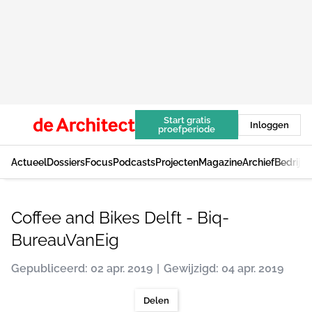
Start gratis
Inloggen
proefperiode
Actueel
Dossiers
Focus
Podcasts
Projecten
Magazine
Archief
Bedrijv
Coffee and Bikes Delft - Biq-
BureauVanEig
Gepubliceerd: 02 apr. 2019
Gewijzigd: 04 apr. 2019
Delen