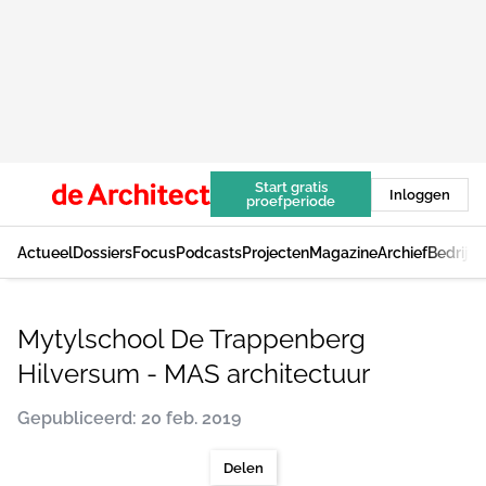
Start gratis
Inloggen
proefperiode
Actueel
Dossiers
Focus
Podcasts
Projecten
Magazine
Archief
Bedrijv
Mytylschool De Trappenberg
Hilversum - MAS architectuur
Gepubliceerd: 20 feb. 2019
Delen