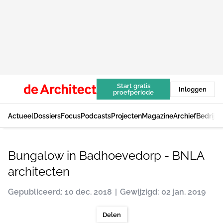
Start gratis
Inloggen
proefperiode
Actueel
Dossiers
Focus
Podcasts
Projecten
Magazine
Archief
Bedrijv
Bungalow in Badhoevedorp - BNLA
architecten
Gepubliceerd: 10 dec. 2018
Gewijzigd: 02 jan. 2019
Delen