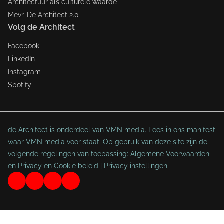
Architectuur als culturele waarde
Mevr. De Architect 2.0
Volg de Architect
Facebook
LinkedIn
Instagram
Spotify
de Architect is onderdeel van VMN media. Lees in
ons manifest
waar VMN media voor staat. Op gebruik van deze site zijn de
volgende regelingen van toepassing:
Algemene Voorwaarden
en
Privacy en Cookie beleid
|
Privacy instellingen