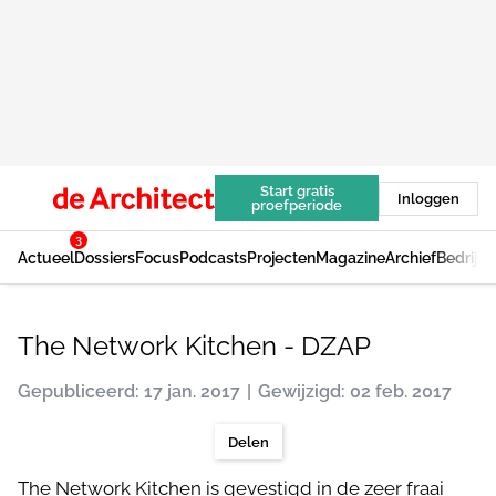
Start gratis
Inloggen
proefperiode
3
Actueel
Dossiers
Focus
Podcasts
Projecten
Magazine
Archief
Bedrijv
The Network Kitchen - DZAP
Gepubliceerd: 17 jan. 2017
Gewijzigd: 02 feb. 2017
Delen
The Network Kitchen is gevestigd in de zeer fraai