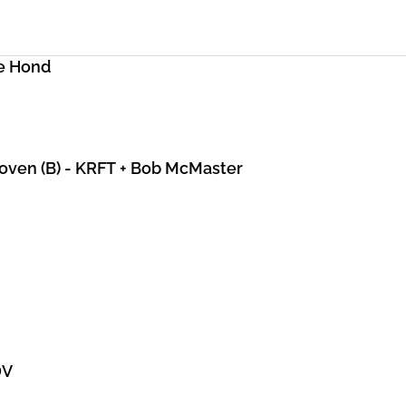
e Hond
hoven (B) - KRFT + Bob McMaster
DV