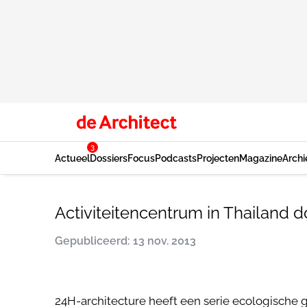
3
Actueel
Dossiers
Focus
Podcasts
Projecten
Magazine
Archi
Activiteitencentrum in Thailand d
Gepubliceerd: 13 nov. 2013
24H-architecture heeft een serie ecologische g