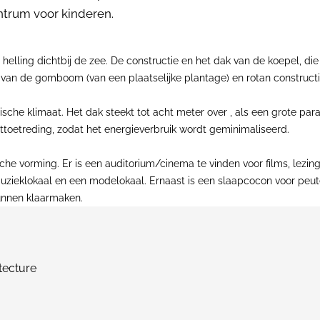
entrum voor kinderen.
 helling dichtbij de zee. De constructie en het dak van de koepel, d
ut van de gomboom (van een plaatselijke plantage) en rotan construc
ische klimaat. Het dak steekt tot acht meter over , als een grote p
httoetreding, zodat het energieverbruik wordt geminimaliseerd.
e vorming. Er is een auditorium/cinema te vinden voor films, lezing
muzieklokaal en een modelokaal. Ernaast is een slaapcocon voor peut
unnen klaarmaken.
tecture