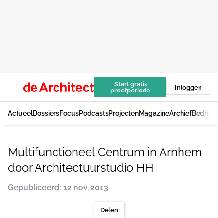
Start gratis
Inloggen
proefperiode
Actueel
Dossiers
Focus
Podcasts
Projecten
Magazine
Archief
Bedrijv
Multifunctioneel Centrum in Arnhem
door Architectuurstudio HH
Gepubliceerd: 12 nov. 2013
Delen