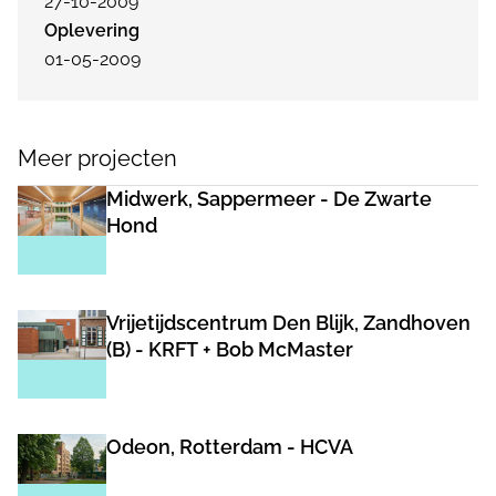
27-10-2009
Oplevering
01-05-2009
Meer projecten
Midwerk, Sappermeer - De Zwarte
Hond
Vrijetijdscentrum Den Blijk, Zandhoven
(B) - KRFT + Bob McMaster
Odeon, Rotterdam - HCVA