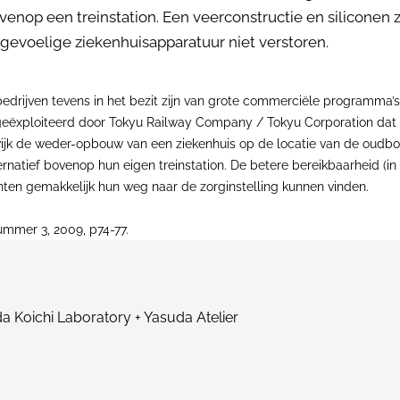
nop een treinstation. Een veerconstructie en siliconen z
gevoelige ziekenhuisapparatuur niet verstoren.
gbedrijven tevens in het bezit zijn van grote commerciële programma
 geëxploiteerd door Tokyu Railway Company / Tokyu Corporation dat 
nwijk de weder-opbouw van een ziekenhuis op de locatie van de oudb
natief bovenop hun eigen treinstation. De betere bereikbaarheid (in 
ënten gemakkelijk hun weg naar de zorginstelling kunnen vinden.
nummer 3, 2009, p74-77.
 Koichi Laboratory + Yasuda Atelier