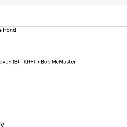
e Hond
hoven (B) - KRFT + Bob McMaster
DV