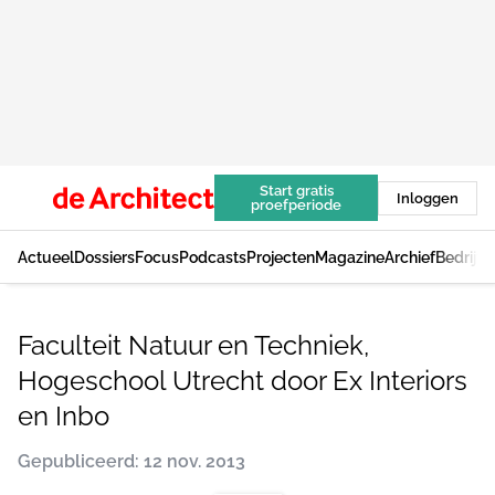
Start gratis
Inloggen
proefperiode
Actueel
Dossiers
Focus
Podcasts
Projecten
Magazine
Archief
Bedrijv
Faculteit Natuur en Techniek,
Hogeschool Utrecht door Ex Interiors
en Inbo
Gepubliceerd: 12 nov. 2013