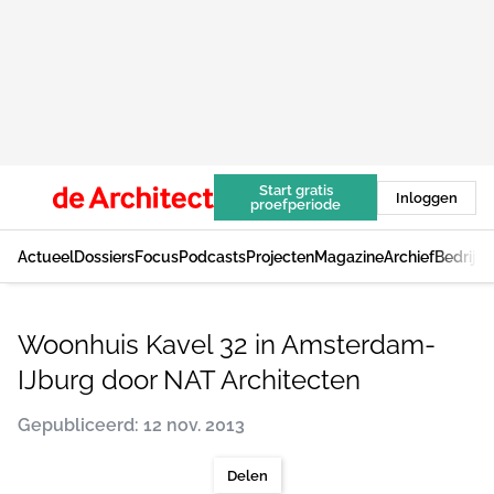
Start gratis
Inloggen
proefperiode
Actueel
Dossiers
Focus
Podcasts
Projecten
Magazine
Archief
Bedrijv
Woonhuis Kavel 32 in Amsterdam-
IJburg door NAT Architecten
Gepubliceerd: 12 nov. 2013
Delen