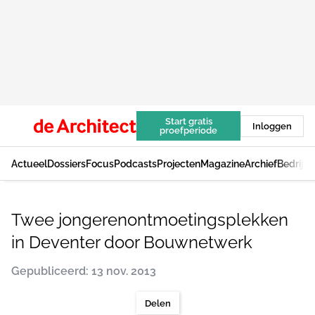
Start gratis
Inloggen
proefperiode
Actueel
Dossiers
Focus
Podcasts
Projecten
Magazine
Archief
Bedrijv
Twee jongerenontmoetingsplekken
in Deventer door Bouwnetwerk
Gepubliceerd: 13 nov. 2013
Delen