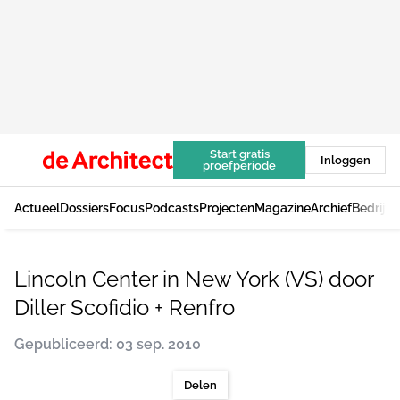
Start gratis
Inloggen
proefperiode
Actueel
Dossiers
Focus
Podcasts
Projecten
Magazine
Archief
Bedrijv
Lincoln Center in New York (VS) door
Diller Scofidio + Renfro
Gepubliceerd: 03 sep. 2010
Delen