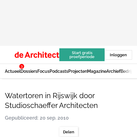
Start gratis
Inloggen
proefperiode
3
Actueel
Dossiers
Focus
Podcasts
Projecten
Magazine
Archief
Bedrijv
Watertoren in Rijswijk door
Studioschaeffer Architecten
Gepubliceerd: 20 sep. 2010
Delen