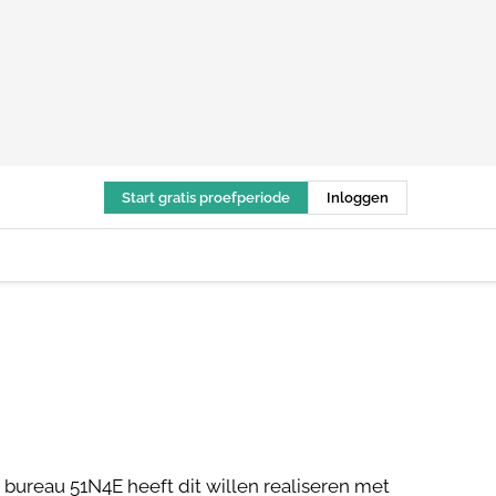
Start gratis proefperiode
Inloggen
et bureau 51N4E heeft dit willen realiseren met