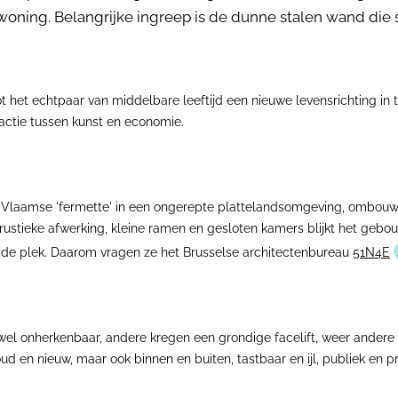
oning. Belangrijke ingreep is de dunne stalen wand die 
ot het echtpaar van middelbare leeftijd een nieuwe levensrichting in
actie tussen kunst en economie.
 de Vlaamse 'fermette' in een ongerepte plattelandsomgeving, ombou
n rustieke afwerking, kleine ramen en gesloten kamers blijkt het ge
n de plek. Daarom vragen ze het Brusselse architectenbureau
51N4E
jwel onherkenbaar, andere kregen een grondige facelift, weer andere 
d en nieuw, maar ook binnen en buiten, tastbaar en ijl, publiek en pr