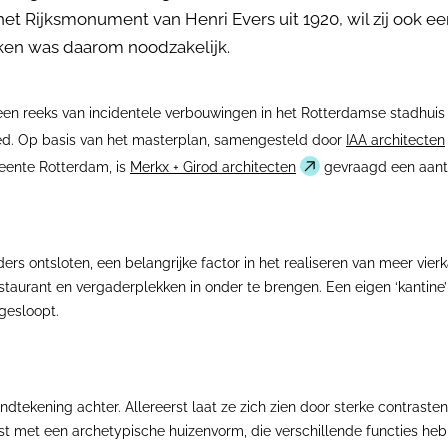
t Rijksmonument van Henri Evers uit 1920, wil zij ook een
ken was daarom noodzakelijk.
 een reeks van incidentele verbouwingen in het Rotterdamse stadhuis
oed. Op basis van het masterplan, samengesteld door
IAA architecten
eente Rotterdam, is
Merkx + Girod architecten
gevraagd een aanta
ders ontsloten, een belangrijke factor in het realiseren van meer vie
restaurant en vergaderplekken in onder te brengen. Een eigen ‘kantin
gesloopt.
ndtekening achter. Allereerst laat ze zich zien door sterke contraste
st met een archetypische huizenvorm, die verschillende functies hebb