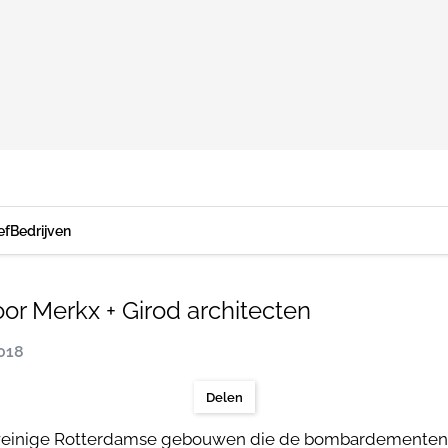
ef
Bedrijven
oor Merkx + Girod architecten
2018
Delen
e weinige Rotterdamse gebouwen die de bombardementen v