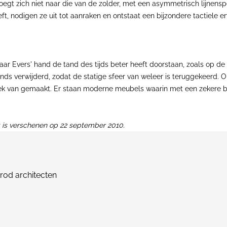
gt zich niet naar die van de zolder, met een asymmetrisch lijnenspel
ft, nodigen ze uit tot aanraken en ontstaat een bijzondere tactiele er
ar Evers' hand de tand des tijds beter heeft doorstaan, zoals op d
fonds verwijderd, zodat de statige sfeer van weleer is teruggekeerd
lek van gemaakt. Er staan moderne meubels waarin met een zekere b
dat is verschenen op 22 september 2010.
irod architecten