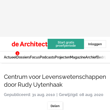
Start gratis
Inloggen
proefperiode
3
Actueel
Dossiers
Focus
Podcasts
Projecten
Magazine
Archief
Bedrijv
Centrum voor Levenswetenschappen
door Rudy Uytenhaak
Gepubliceerd: 31 aug. 2010
Gewijzigd: 08 aug. 2020
Delen