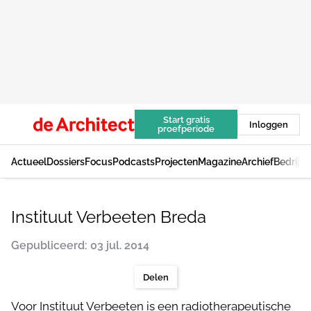
Start gratis
Inloggen
proefperiode
Actueel
Dossiers
Focus
Podcasts
Projecten
Magazine
Archief
Bedrijv
Instituut Verbeeten Breda
Gepubliceerd: 03 jul. 2014
Delen
Voor Instituut Verbeeten is een radiotherapeutische