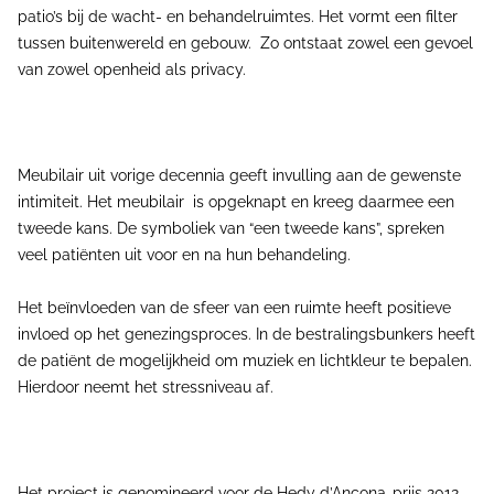
patio’s bij de wacht- en behandelruimtes. Het vormt een filter
tussen buitenwereld en gebouw. Zo ontstaat zowel een gevoel
van zowel openheid als privacy.
Meubilair uit vorige decennia geeft invulling aan de gewenste
intimiteit. Het meubilair is opgeknapt en kreeg daarmee een
tweede kans. De symboliek van “een tweede kans”, spreken
veel patiënten uit voor en na hun behandeling.
Het beïnvloeden van de sfeer van een ruimte heeft positieve
invloed op het genezingsproces. In de bestralingsbunkers heeft
de patiënt de mogelijkheid om muziek en lichtkleur te bepalen.
Hierdoor neemt het stressniveau af.
Het project is genomineerd voor de Hedy d’Ancona-prijs 2012.