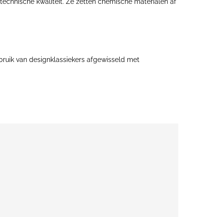
echnische kwaliteit. Ze zetten chemische materialen af
ebruik van designklassiekers afgewisseld met