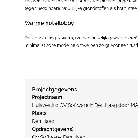
De architecten kozen voor producten die een lange leve
tegen herwinbare natuurlijke grondstoffen als hout, steen
Warme hotellobby
De kleurstelling is warm, om een huiselijk gevoel te cre
minimalistische moderne ontwerpen zorgt voor een rusti
Projectgegevens
Projectnaam
Huisvesting OV Software in Den Haag door MA
Plaats
Den Haag
Opdrachtgever(s)
OV Software, Den Haag