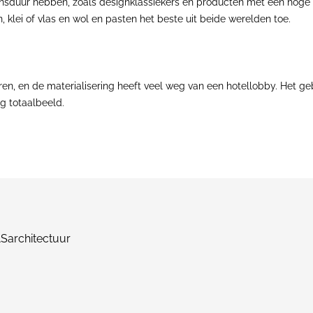
nsduur hebben, zoals designklassiekers en producten met een hoge t
, klei of vlas en wol en pasten het beste uit beide werelden toe.
ëren, en de materialisering heeft veel weg van een hotellobby. Het g
g totaalbeeld.
Sarchitectuur