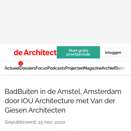
Start gratis
Inloggen
proefperiode
3
Actueel
Dossiers
Focus
Podcasts
Projecten
Magazine
Archief
Bedrijv
BadBuiten in de Amstel, Amsterdam
door IOU Architecture met Van der
Giesen Architecten
Gepubliceerd: 15 nov. 2010