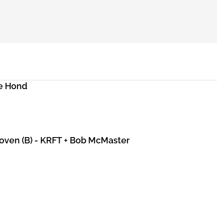
e Hond
hoven (B) - KRFT + Bob McMaster