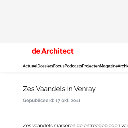
Actueel
Dossiers
Focus
Podcasts
Projecten
Magazine
Archi
Zes Vaandels in Venray
Gepubliceerd: 17 okt. 2011
Zes vaandels markeren de entreegebieden van 