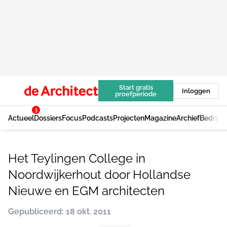
Start gratis
Inloggen
proefperiode
3
Actueel
Dossiers
Focus
Podcasts
Projecten
Magazine
Archief
Bedrijv
Het Teylingen College in
Noordwijkerhout door Hollandse
Nieuwe en EGM architecten
Gepubliceerd: 18 okt. 2011