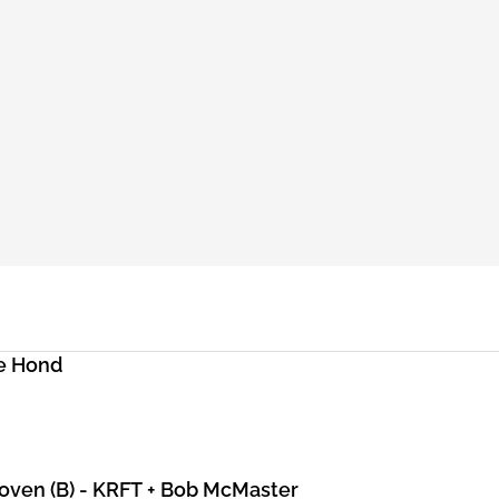
e Hond
hoven (B) - KRFT + Bob McMaster