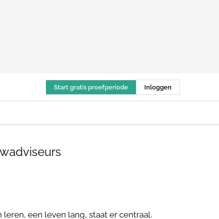
Start gratis proefperiode
Inloggen
uwadviseurs
eren, een leven lang, staat er centraal.