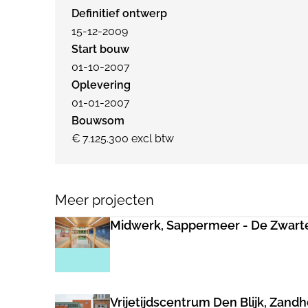
Definitief ontwerp
15-12-2009
Start bouw
01-10-2007
Oplevering
01-01-2007
Bouwsom
€ 7.125.300 excl btw
Meer projecten
Midwerk, Sappermeer - De Zwart
Vrijetijdscentrum Den Blijk, Zand