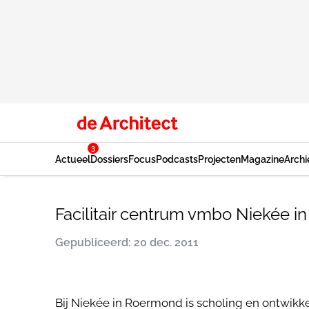
3
Actueel
Dossiers
Focus
Podcasts
Projecten
Magazine
Archi
Facilitair centrum vmbo Niekée 
Gepubliceerd: 20 dec. 2011
Bij Niekée in Roermond is scholing en ontwikkel