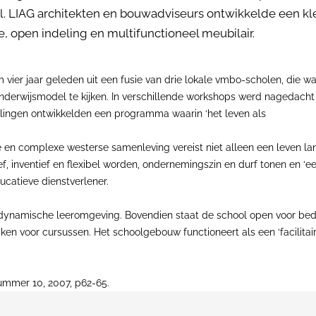
l. LIAG architekten en bouwadviseurs ontwikkelde een kle
e, open indeling en multifunctioneel meubilair.
 vier jaar geleden uit een fusie van drie lokale vmbo-scholen, die
nderwijsmodel te kijken. In verschillende workshops werd nagedacht
ellingen ontwikkelden een programma waarin ‘het leven als
e en complexe westerse samenleving vereist niet alleen een leven lan
ief, inventief en flexibel worden, ondernemingszin en durf tonen en ‘
ducatieve dienstverlener.
dynamische leeromgeving. Bovendien staat de school open voor bedrijv
iken voor cursussen. Het schoolgebouw functioneert als een ‘facilita
nummer 10, 2007, p62-65.