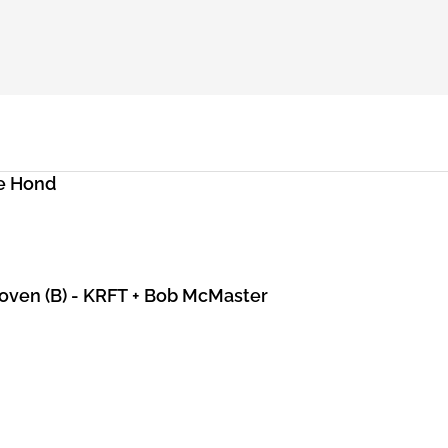
e Hond
hoven (B) - KRFT + Bob McMaster