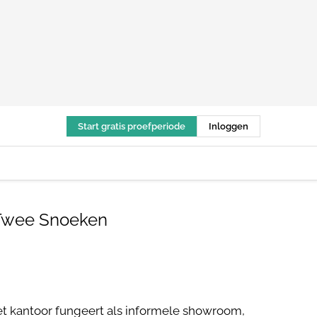
Start gratis proefperiode
Inloggen
 Twee Snoeken
et kantoor fungeert als informele showroom,