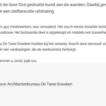
t de door Océ gedrukte kunst aan de wanden. Daarbij gev
r een zelfbewuste uitstraling.
 450 medewerkers, was verouderd. Het zou in eerste instantie word
ieuwbouw. Het bestaande deel is opgeknapt en middels een tussenh
u De Twee Snoeken hadden bij het ontwerp ‘kracht door eenvoud’ vo
’ in vier verdiepingen, die de werkruimtes herbergt.
nummer 4, 2006, p98-101.
door Architectenbureau De Twee Snoeken