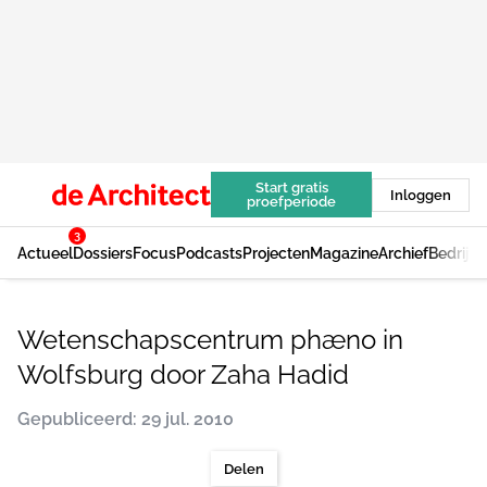
Start gratis
Inloggen
proefperiode
3
Actueel
Dossiers
Focus
Podcasts
Projecten
Magazine
Archief
Bedrijv
Wetenschapscentrum phæno in
Wolfsburg door Zaha Hadid
Gepubliceerd: 29 jul. 2010
Delen