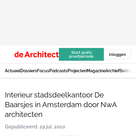
Start gratis
Inloggen
proefperiode
Actueel
Dossiers
Focus
Podcasts
Projecten
Magazine
Archief
Bedrijv
Interieur stadsdeelkantoor De
Baarsjes in Amsterdam door NwA
architecten
Gepubliceerd: 29 jul. 2010