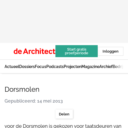
Start gratis
Inloggen
proefperiode
Actueel
Dossiers
Focus
Podcasts
Projecten
Magazine
Archief
Bedrijv
Dorsmolen
Gepubliceerd: 14 mei 2013
Delen
voor de Dorsmolen is gekozen voor taatsdeuren van